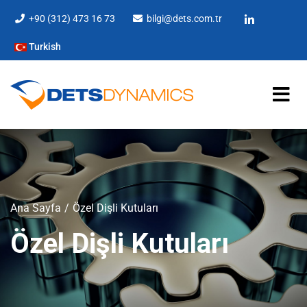
+90 (312) 473 16 73
bilgi@dets.com.tr
Turkish
Ana Sayfa
Özel Dişli Kutuları
Özel Dişli Kutuları