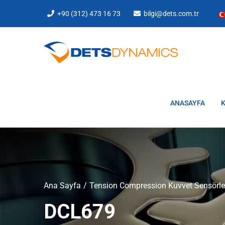
+90 (312) 473 16 73
bilgi@dets.com.tr
ANASAYFA
Ana Sayfa
Tension Compression Kuvvet Sensörle
DCL679