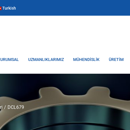
Turkish
KURUMSAL
UZMANLIKLARIMIZ
MÜHENDİSLİK
ÜRETİM
ri
DCL679