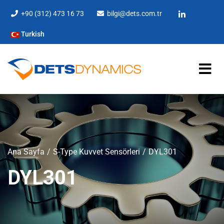
+90 (312) 473 16 73
bilgi@dets.com.tr
Turkish
Ana Sayfa
S-Type Kuvvet Sensörleri
DYL301
DYL301