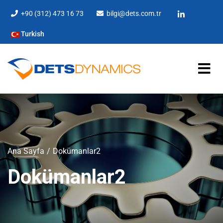
+90 (312) 473 16 73
bilgi@dets.com.tr
Turkish
Ana Sayfa
Dokümanlar2
Dokümanlar2