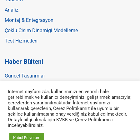
Analiz
Montaj & Entegrasyon
Çoklu Cisim Dinamiği Modelleme
Test Hizmetleri
Haber Bülteni
Güncel Tasarımlar
İnternet sayfamızda, kullanımınızı en verimli hale
getirebilmek ve kullanıcı deneyiminizi geliştirmek amacıyla;
çerezlerden yararlanılmaktadır. İnternet sayfamızı
kullanarak çerezlerin, Çerez Politikamız ile uyumlu bir
şekilde kullanılmasına onay verdiğiniz kabul edilmektedir.
Detaylı bilgi almak için KVKK ve Çerez Politikamızı
inceleyebilirsiniz.
Her hakkı saklıdır. © 2021 DETS Dinamik Mühendislik Teknoloji
Sistemleri San. Tic. Ltd. Şti.
Kabul Ediyorum